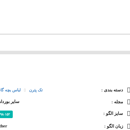
دسته‌ بندی :
تک پترن
لباس بچه گان
سایر بورداه
مجله :
سایز الگو :
۹۸-۱۵۲
ther
زبان الگو :